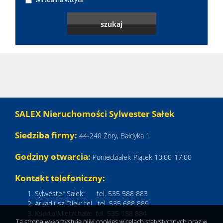
SALEX Nieruchomości Sylwester Sałek
Siedziba firmy:
44-240 Żory, Bałdyka 1
Godziny otwarcia:
Poniedziałek-Piątek 10:00-17:00
Kontakt telefoniczny:
Sylwester Sałek: tel. 535 588 883
Arkadiusz Olek: tel. tel. 535 688 889
Ksenia Mierzchała: tel. 535 188 884
Ta strona wykorzystuje pliki cookies w celach statystycznych oraz w