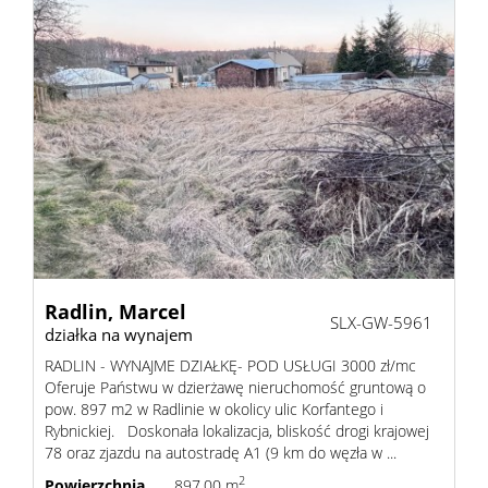
Kontakt
Radlin,
Marcel
SLX-GW-5961
działka na wynajem
RADLIN - WYNAJME DZIAŁKĘ- POD USŁUGI 3000 zł/mc
Oferuje Państwu w dzierżawę nieruchomość gruntową o
pow. 897 m2 w Radlinie w okolicy ulic Korfantego i
Rybnickiej. Doskonała lokalizacja, bliskość drogi krajowej
78 oraz zjazdu na autostradę A1 (9 km do węzła w ...
2
Powierzchnia
897,00 m