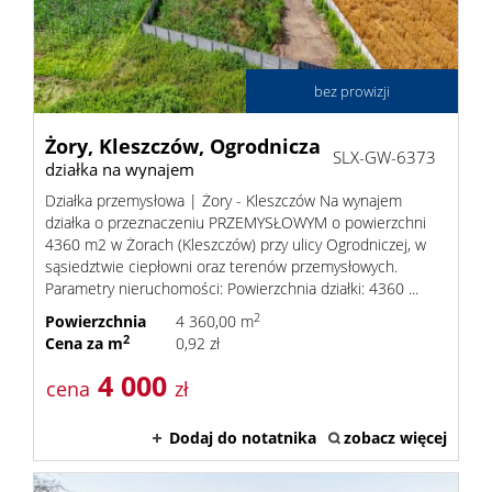
Lokale
bez prowizji
Obiekty
Żory,
Kleszczów,
Ogrodnicza
SLX-GW-6373
działka na wynajem
Działka przemysłowa | Żory - Kleszczów Na wynajem
O
działka o przeznaczeniu PRZEMYSŁOWYM o powierzchni
4360 m2 w Żorach (Kleszczów) przy ulicy Ogrodniczej, w
sąsiedztwie ciepłowni oraz terenów przemysłowych.
firmie
Parametry nieruchomości: Powierzchnia działki: 4360 ...
Umowa
2
Powierzchnia
4 360,00 m
2
Cena za m
0,92 zł
na
Sylwest
4 000
cena
zł
wyłączn
Sałek
Dodaj do notatnika
zobacz więcej
Notatni