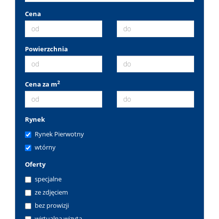
Cena
Powierzchnia
2
Cena za m
Rynek
Rynek Pierwotny
wtórny
Oferty
specjalne
ze zdjęciem
bez prowizji
wirtualna wizyta