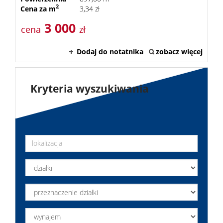
2
Cena za m
3,34 zł
3 000
cena
zł
Dodaj do notatnika
zobacz więcej
Kryteria wyszukiwania