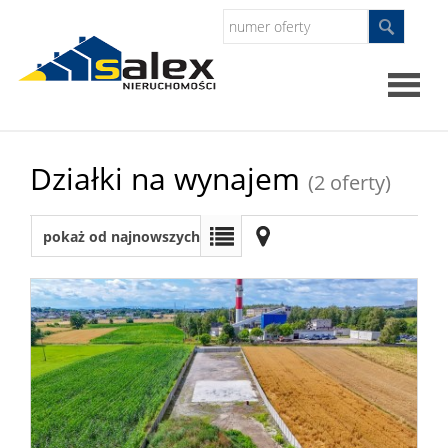
Strona
Działki na wynajem
(2 oferty)
główna
Oferty
pokaż od najnowszych
Mieszkan
Domy
Dzialki