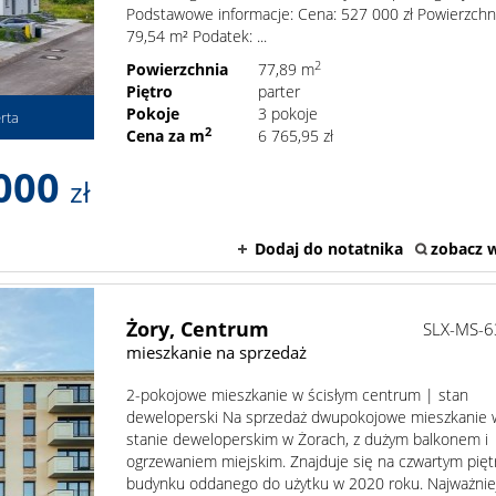
Podstawowe informacje: Cena: 527 000 zł Powierzchn
79,54 m² Podatek: ...
2
Powierzchnia
77,89 m
Piętro
parter
Pokoje
3 pokoje
rta
2
Cena za m
6 765,95 zł
000
zł
Dodaj do notatnika
zobacz w
Żory,
Centrum
SLX-MS-
mieszkanie na sprzedaż
2-pokojowe mieszkanie w ścisłym centrum | stan
deweloperski Na sprzedaż dwupokojowe mieszkanie 
stanie deweloperskim w Żorach, z dużym balkonem i
ogrzewaniem miejskim. Znajduje się na czwartym pięt
budynku oddanego do użytku w 2020 roku. Najważnie