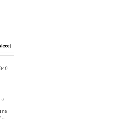
ięcej
6340
na
u na
...