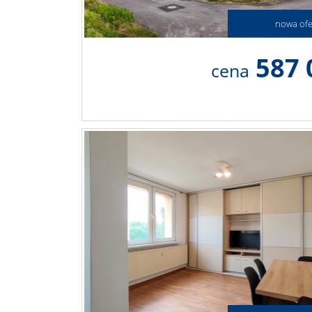
nowa ofe
587 
cena