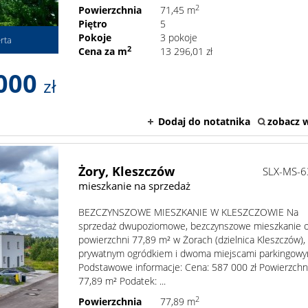
2
Powierzchnia
71,45 m
Piętro
5
Pokoje
3 pokoje
rta
2
Cena za m
13 296,01 zł
000
zł
Dodaj do notatnika
zobacz w
Żory,
Kleszczów
SLX-MS-
mieszkanie na sprzedaż
BEZCZYNSZOWE MIESZKANIE W KLESZCZOWIE Na
sprzedaż dwupoziomowe, bezczynszowe mieszkanie 
powierzchni 77,89 m² w Żorach (dzielnica Kleszczów),
prywatnym ogródkiem i dwoma miejscami parkingowy
Podstawowe informacje: Cena: 587 000 zł Powierzchn
77,89 m² Podatek: ...
2
Powierzchnia
77,89 m