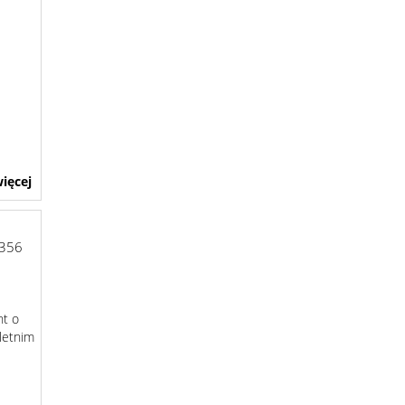
ięcej
6356
t o
letnim