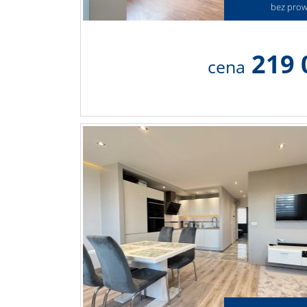
bez prowi
219 
cena