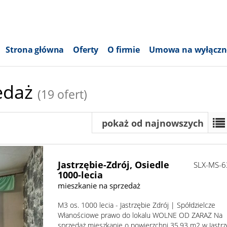
Strona główna
Oferty
O firmie
Umowa na wyłączn
zedaż
(19 ofert)
pokaż od najnowszych
Jastrzębie-Zdrój,
Osiedle
SLX-MS-
1000-lecia
mieszkanie na sprzedaż
M3 os. 1000 lecia - Jastrzębie Zdrój | Spółdzielcze
Włanościowe prawo do lokalu WOLNE OD ZARAZ Na
sprzedaż mieszkanie o powierzchni 35,93 m2 w Jastrz