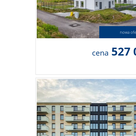
nowa ofe
527 
cena