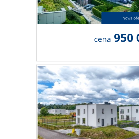
nowa ofe
950 
cena