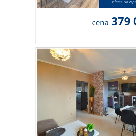
oferta na wył
379 
cena