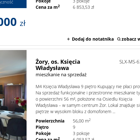
Pokoje
3 pokoje
ączność
2
Cena za m
6 853,53 zł
000
zł
Dodaj do notatnika
zobacz w
Żory,
os. Księcia
SLX-MS-
Władysława
mieszkanie na sprzedaż
M4 Księcia Władysława 9 piętro Kupujący nie płaci prow
Na sprzedaż funkcjonalne i przestronne mieszkanie 
o powierzchni 56 m², położone na Osiedlu Księcia
Władysława – w samym centrum Żor. Lokal znajduje si
piętrze w wysokim bloku z domofonem ...
2
Powierzchnia
56,00 m
Piętro
9
Pokoje
3 pokoje
2
Cena za m
6 053,57 zł