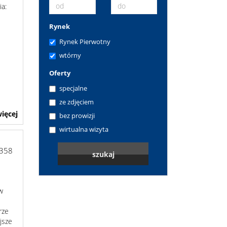
ia:
Rynek
Rynek Pierwotny
wtórny
Oferty
specjalne
ze zdjęciem
ięcej
bez prowizji
wirtualna wizyta
6358
w
rze
jsze