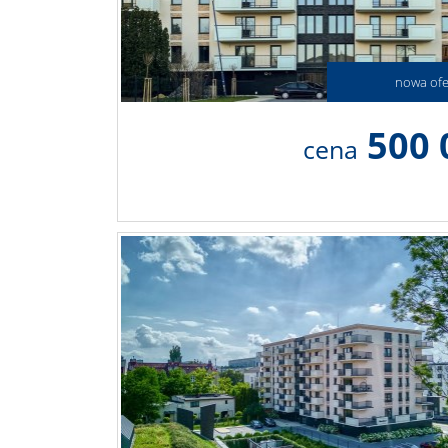
nowa ofe
500 
cena