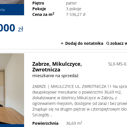
Piętro
parter
Pokoje
3 pokoje
rta
2
Cena za m
7 536,27 zł
000
zł
Dodaj do notatnika
zobacz w
Zabrze,
Mikulczyce,
SLX-MS-
Zwrotnicza
mieszkanie na sprzedaż
ZABRZE | MIKULCZYCE UL. ZWROTNICZA 11 Na sprz
dwupokojowe mieszkanie o powierzchni 36,69 m2,
zlokalizowane w dzielnicy Mikulczyce w Zabrzu, z
ogrzewaniem miejskim, dostępne od zaraz i bez prowiz
Znajduje się na drugim piętrze w czteropiętrowym blo
Szczegóły ...
2
Powierzchnia
36,69 m