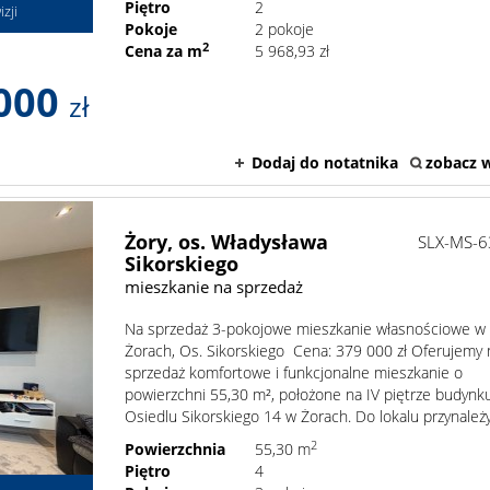
Piętro
2
zji
Pokoje
2 pokoje
2
Cena za m
5 968,93 zł
000
zł
Dodaj do notatnika
zobacz w
Żory,
os. Władysława
SLX-MS-
Sikorskiego
mieszkanie na sprzedaż
Na sprzedaż 3-pokojowe mieszkanie własnościowe w
Żorach, Os. Sikorskiego Cena: 379 000 zł Oferujemy 
sprzedaż komfortowe i funkcjonalne mieszkanie o
powierzchni 55,30 m², położone na IV piętrze budynk
Osiedlu Sikorskiego 14 w Żorach. Do lokalu przynależy 
2
Powierzchnia
55,30 m
Piętro
4