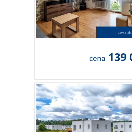
nowa ofe
139 
cena