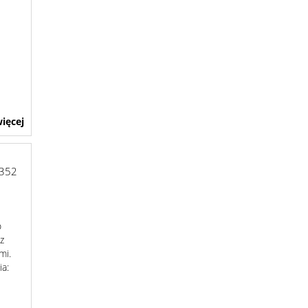
ięcej
6352
o
 z
mi.
ia: