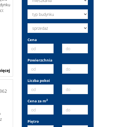
udynku
ci:
Cena
Powierzchnia
ięcej
Liczba pokoi
6362
2
Cena za m
o
 z
Piętro