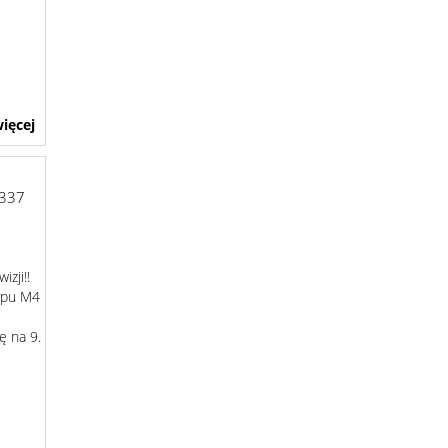
ięcej
6337
izji!!
typu M4
ę na 9.