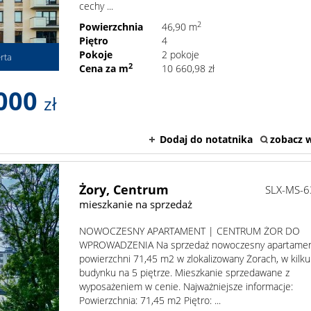
cechy ...
2
Powierzchnia
46,90 m
Piętro
4
Pokoje
2 pokoje
rta
2
Cena za m
10 660,98 zł
000
zł
Dodaj do notatnika
zobacz w
Żory,
Centrum
SLX-MS-
mieszkanie na sprzedaż
NOWOCZESNY APARTAMENT | CENTRUM ŻOR DO
WPROWADZENIA Na sprzedaż nowoczesny apartamen
powierzchni 71,45 m2 w zlokalizowany Żorach, w kilku
budynku na 5 piętrze. Mieszkanie sprzedawane z
wyposażeniem w cenie. Najważniejsze informacje:
Powierzchnia: 71,45 m2 Piętro: ...