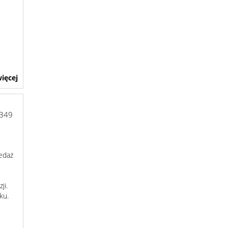
ięcej
6349
edaż
ji.
ku.