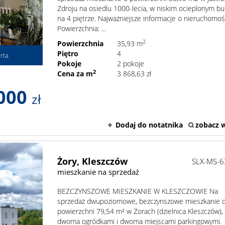
Zdroju na osiedlu 1000-lecia, w niskim ocieplonym b
na 4 piętrze. Najważniejsze informacje o nieruchomoś
Powierzchnia: ...
2
Powierzchnia
35,93 m
Piętro
4
rta
Pokoje
2 pokoje
2
Cena za m
3 868,63 zł
000
zł
Dodaj do notatnika
zobacz w
Żory,
Kleszczów
SLX-MS-
mieszkanie na sprzedaż
BEZCZYNSZOWE MIESZKANIE W KLESZCZOWIE Na
sprzedaż dwupoziomowe, bezczynszowe mieszkanie 
powierzchni 79,54 m² w Żorach (dzielnica Kleszczów),
dwoma ogródkami i dwoma miejscami parkingowymi.