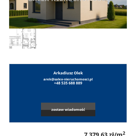
Lokale
Obiekty
O
Arkadiusz Olek
firmie
arek@salex-nieruchomosci.pl
Umowa
+48 535 688 889
na
Sylwest
zostaw wiadomość
wyłączn
Sałek
Notatni
2
7 379,63 zł/m