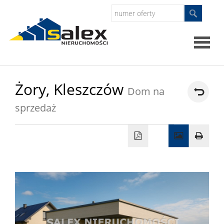
Strona
Żory,
Kleszczów
Dom na
główna
sprzedaż
Oferty
Mieszkan
Domy
Dzialki