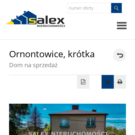
Strona
Ornontowice,
krótka
główna
Dom na sprzedaż
Oferty
Mieszkan
Domy
Dzialki