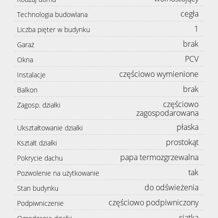
cegła
Technologia budowlana
1
Liczba pięter w budynku
brak
Garaż
PCV
Okna
częściowo wymienione
Instalacje
brak
Balkon
częściowo
Zagosp. działki
zagospodarowana
płaska
Ukształtowanie działki
prostokąt
Kształt działki
papa termozgrzewalna
Pokrycie dachu
tak
Pozwolenie na użytkowanie
do odświeżenia
Stan budynku
częściowo podpiwniczony
Podpiwniczenie
siatka