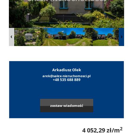
Lokale
Obiekty
O
Arkadiusz Olek
firmie
arek@salex-nieruchomosci.pl
Umowa
+48 535 688 889
na
Sylwest
zostaw wiadomość
wyłączn
Sałek
Notatni
2
4 052,29 zł/m