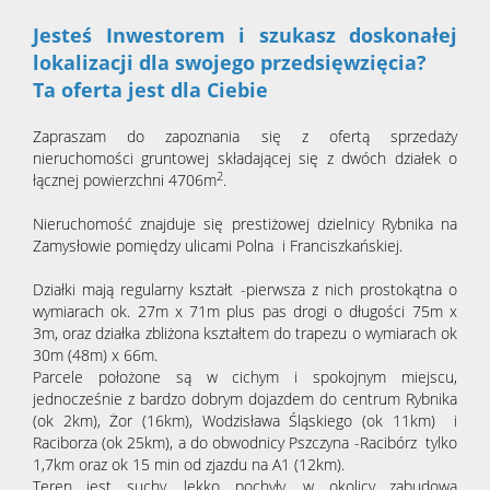
Jesteś Inwestorem i szukasz doskonałej
lokalizacji dla swojego przedsięwzięcia?
Ta oferta jest dla Ciebie
Zapraszam do zapoznania się z ofertą sprzedaży
nieruchomości gruntowej składającej się z dwóch działek o
2
łącznej powierzchni 4706m
.
Nieruchomość znajduje się prestiżowej dzielnicy Rybnika na
Zamysłowie pomiędzy ulicami Polna i Franciszkańskiej.
Działki mają regularny kształt -pierwsza z nich prostokątna o
wymiarach ok. 27m x 71m plus pas drogi o długości 75m x
3m, oraz działka zbliżona kształtem do trapezu o wymiarach ok
30m (48m) x 66m.
Parcele położone są w cichym i spokojnym miejscu,
jednocześnie z bardzo dobrym dojazdem do centrum Rybnika
(ok 2km), Żor (16km), Wodzisława Śląskiego (ok 11km) i
Raciborza (ok 25km), a do obwodnicy Pszczyna -Racibórz tylko
1,7km oraz ok 15 min od zjazdu na A1 (12km).
Teren jest suchy, lekko pochyły, w okolicy zabudowa