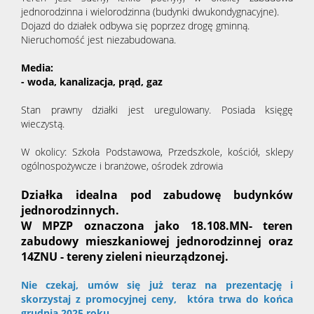
jednorodzinna i wielorodzinna (budynki dwukondygnacyjne).
Dojazd do działek odbywa się poprzez drogę gminną.
Nieruchomość jest niezabudowana.
Media:
- woda, kanalizacja, prąd, gaz
Stan prawny działki jest uregulowany. Posiada księgę
wieczystą.
W okolicy: Szkoła Podstawowa, Przedszkole, kościół, sklepy
ogólnospożywcze i branżowe, ośrodek zdrowia
Działka idealna pod zabudowę budynków
jednorodzinnych.
W MPZP oznaczona jako
18.108.MN- teren
zabudowy mieszkaniowej jednorodzinnej
oraz
14ZNU - tereny zieleni nieurządzonej.
Nie czekaj, umów się już teraz na prezentację i
skorzystaj z promocyjnej ceny, która trwa do końca
grudnia 2025 roku.