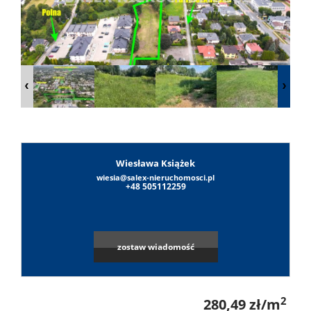
Lokale
Obiekty
O
Wiesława Książek
firmie
wiesia@salex-nieruchomosci.pl
Umowa
+48 505112259
na
Sylwest
zostaw wiadomość
wyłączn
Sałek
Notatni
2
280,49 zł/m