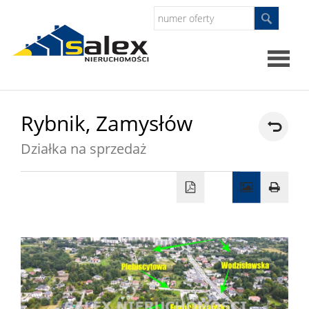
Strona
Rybnik,
Zamysłów
główna
Działka na sprzedaż
Oferty
Mieszkan
Domy
Dzialki