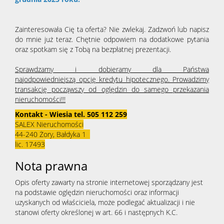
Zainteresowała Cię ta oferta? Nie zwlekaj. Zadzwoń lub napisz
do mnie już teraz. Chętnie odpowiem na dodatkowe pytania
oraz spotkam się z Tobą na bezpłatnej prezentacji.
Sprawdzamy i dobieramy dla Państwa
najodpowiedniejszą opcję kredytu hipotecznego. Prowadzimy
transakcję począwszy od oględzin do samego przekazania
nieruchomości!!!
Kontakt - Wiesia tel. 505 112 259
SALEX Nieruchomości
44-240 Żory, Bałdyka 1
lic. 17493
Nota prawna
Opis oferty zawarty na stronie internetowej sporządzany jest
na podstawie oględzin nieruchomości oraz informacji
uzyskanych od właściciela, może podlegać aktualizacji i nie
stanowi oferty określonej w art. 66 i następnych K.C.