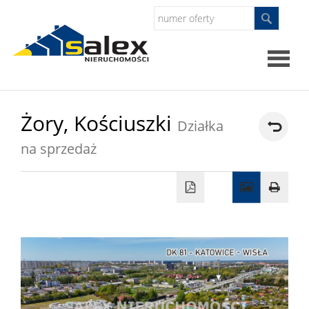
Strona
Żory,
Kościuszki
Działka
główna
na sprzedaż
Oferty
Mieszkan
Domy
Dzialki