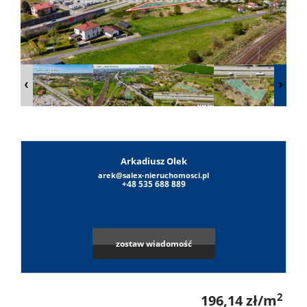
Lokale
Obiekty
O
Arkadiusz Olek
firmie
arek@salex-nieruchomosci.pl
Umowa
+48 535 688 889
na
Sylwest
zostaw wiadomość
wyłączn
Sałek
Notatni
2
196,14 zł/m