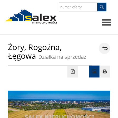
Strona
Żory,
Rogoźna,
Łęgowa
główna
Działka na sprzedaż
Oferty
Mieszkan
Domy
Dzialki