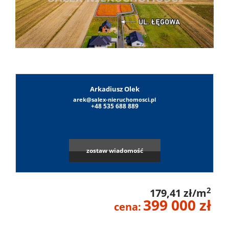
Lokale
Obiekty
Arkadiusz Olek
O
arek@salex-nieruchomosci.pl
+48 535 688 889
firmie
Umowa
zostaw wiadomość
na
Sylwest
2
179,41 zł/m
wyłączn
399 000 zł
Sałek
cena:
Notatni