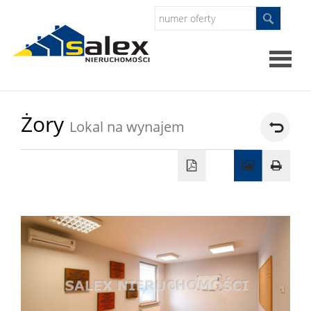
Strona
Żory
Lokal na wynajem
główna
Oferty
Mieszkan
Domy
Dzialki