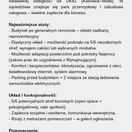
niedalekiej odległości od DK81 (Katowice–Wisła). W
sąsiedztwie znajduje się park przemysłowy i zabudowa
usługowa – świetne zaplecze dla biznesu.
Najważniejsze atuty:
- Budynek po generalnym remoncie – obiekt zadbany,
reprezentacyjny.
- Elastyczny układ – możliwość podziału na 5/6 niezależnych
stref; wynajem całości lub wybranych modułów.
- Możliwość adaptacji powierzchni pod potrzeby Najemcy
(zakres prac do uzgodnienia z Wynajmującym).
- Komfort i bezpieczeństwo: klimatyzacja, ogrzewanie z sieci,
światłowodowy internet, system alarmowy.
- Parking przed budynkiem + 2 miejsca ze stacją ładowania
samochodów elektrycznych.
Układ i funkcjonalność:
- 5/6 potencjalnych stref biurowych (open space +
pokoje/gabinety, sale spotkań).
- Zaplecza socjalne i sanitarne, komunikacja wewnętrzna.
- Rzuty z metrażami pomieszczeń – w galerii ogłoszenia.
Przeznaczenie: