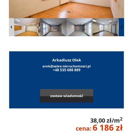
Lokale
Obiekty
O
Arkadiusz Olek
arek@salex-nieruchomosci.pl
+48 535 688 889
firmie
Umowa
zostaw wiadomość
na
Sylwest
wyłączn
Sałek
2
38,00 zł/m
Notatni
6 186 zł
cena: