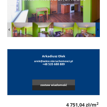
Lokale
Obiekty
O
Arkadiusz Olek
firmie
arek@salex-nieruchomosci.pl
Umowa
+48 535 688 889
na
Sylwest
zostaw wiadomość
wyłączn
Sałek
Notatni
2
4 751,04 zł/m