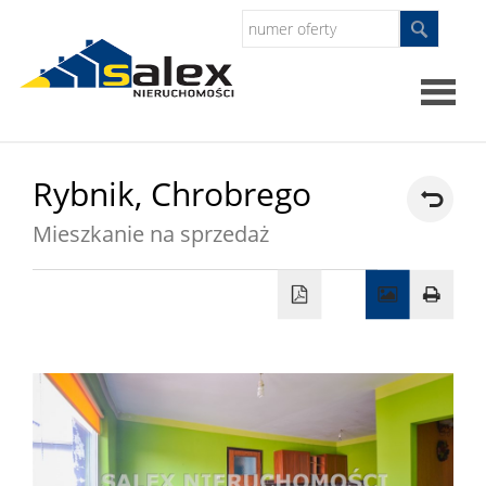
Strona
Rybnik,
Chrobrego
główna
Mieszkanie na sprzedaż
Oferty
Mieszkan
Domy
Dzialki