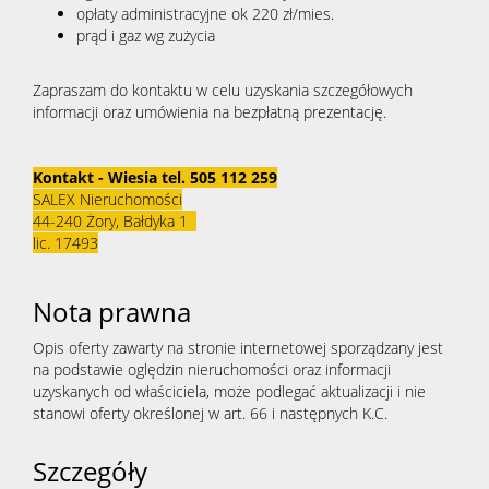
opłaty administracyjne ok 220 zł/mies.
prąd i gaz wg zużycia
Zapraszam do kontaktu w celu uzyskania szczegółowych
informacji oraz umówienia na bezpłatną prezentację.
Kontakt - Wiesia tel. 505 112 259
SALEX Nieruchomości
44-240 Żory, Bałdyka 1
lic. 17493
Nota prawna
Opis oferty zawarty na stronie internetowej sporządzany jest
na podstawie oględzin nieruchomości oraz informacji
uzyskanych od właściciela, może podlegać aktualizacji i nie
stanowi oferty określonej w art. 66 i następnych K.C.
Szczegóły