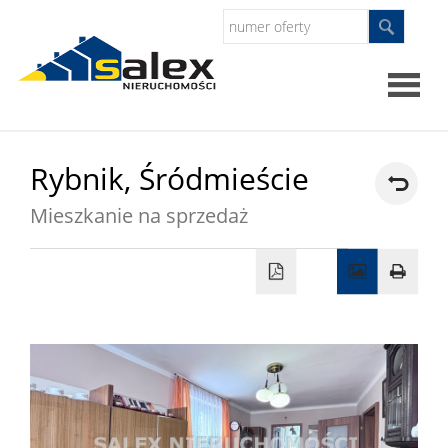
Strona
Rybnik,
Śródmieście
główna
Mieszkanie na sprzedaż
Oferty
Mieszkan
Domy
Dzialki