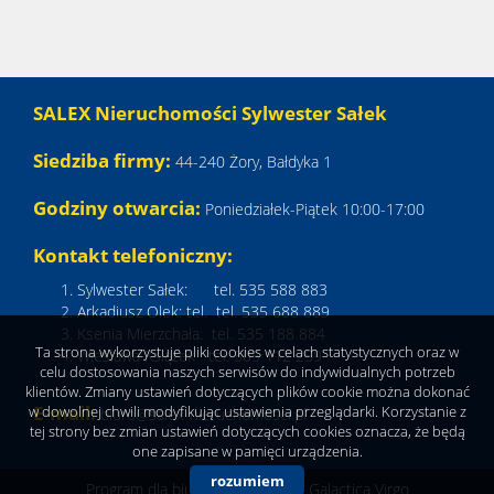
SALEX Nieruchomości Sylwester Sałek
Siedziba firmy:
44-240 Żory, Bałdyka 1
Godziny otwarcia:
Poniedziałek-Piątek 10:00-17:00
Kontakt telefoniczny:
Sylwester Sałek: tel. 535 588 883
Arkadiusz Olek: tel. tel. 535 688 889
Ksenia Mierzchała: tel. 535 188 884
Ta strona wykorzystuje pliki cookies w celach statystycznych oraz w
Wiesława Książek tel. 505 112 259
celu dostosowania naszych serwisów do indywidualnych potrzeb
klientów. Zmiany ustawień dotyczących plików cookie można dokonać
E-mail:
w dowolnej chwili modyfikując ustawienia przeglądarki. Korzystanie z
biuro@salex-nieruchomosci.pl
tej strony bez zmian ustawień dotyczących cookies oznacza, że będą
one zapisane w pamięci urządzenia.
rozumiem
Program dla biur nieruchomości
Galactica Virgo