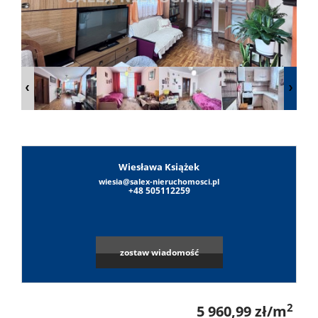
Lokale
Obiekty
O
Wiesława Książek
firmie
wiesia@salex-nieruchomosci.pl
Umowa
+48 505112259
na
Sylwest
zostaw wiadomość
wyłączn
Sałek
Notatni
2
5 960,99 zł/m