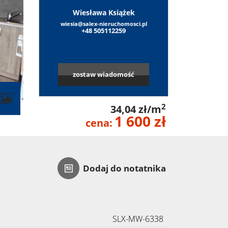
Wiesława Książek
wiesia@salex-nieruchomosci.pl
+48 505112259
zostaw wiadomość
2
34,04 zł/m
1 600 zł
cena:
Dodaj do notatnika
SLX-MW-6338