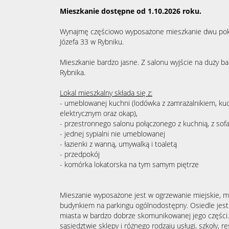
Mieszkanie dostępne od 1.10.2026 roku.
Wynajmę częściowo wyposażone mieszkanie dwu pokoj
Józefa 33 w Rybniku.
Mieszkanie bardzo jasne. Z salonu wyjście na duży 
Rybnika.
Lokal mieszkalny składa się z:
- umeblowanej kuchni (lodówka z zamrażalnikiem, ku
elektrycznym oraz okap),
- przestronnego salonu połączonego z kuchnią, z sofa,
- jednej sypialni nie umeblowanej
- łazienki z wanną, umywalką i toaletą
- przedpokój
- komórka lokatorska na tym samym piętrze
Mieszanie wyposażone jest w ogrzewanie miejskie, m
budynkiem na parkingu ogólnodostępny. Osiedle jest 
miasta w bardzo dobrze skomunikowanej jego części. Ś
sąsiedztwie sklepy i różnego rodzaju usługi, szkoły, 