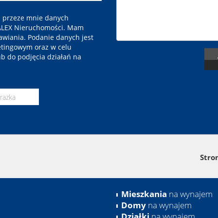
 przeze mnie danych
SALEX Nieruchomości. Mam
awiania. Podanie danych jest
etingowym oraz w celu
b do podjęcia działań na
Stro
Mieszkania
na wynajem
Domy
na wynajem
Działki
na wynajem