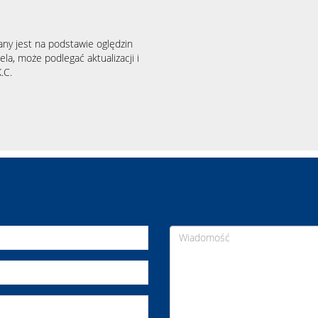
any jest na podstawie oględzin
la, może podlegać aktualizacji i
.C.