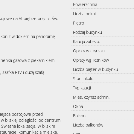
Powierzchnia
Liczba pokoi
owe na VI piętrze przy ul. Św.
Piętro
Rodzaj budynku
balkon z widokiem na panoramę
Kaucja zabezp.
Opłaty w czynszu
Opłaty wg liczników
chenka gazowa z piekarnikiem
Liczba pięter w budynku
 szafka RTV i dużą szafą
Stan lokalu
Typ kaucji
Mies. czynsz admin.
Okna
iejsca postojowe przed
Balkon
w bliskiej odległości od centrum
Liczba balkonów
wietna lokalizacja. W bliskim
restauracje, komunikacja miejska.