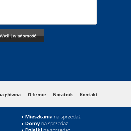
na główna
O firmie
Notatnik
Kontakt
Mieszkania
na sprzedaż
Domy
na sprzedaż
Działki
na sprzedaż