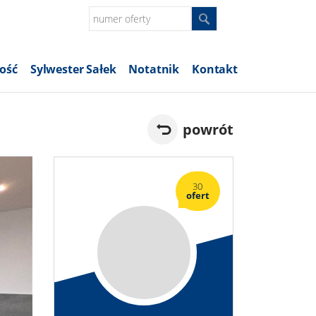
ość
Sylwester Sałek
Notatnik
Kontakt
powrót
30
ofert