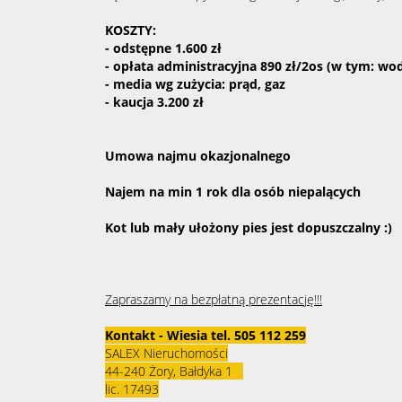
KOSZTY:
- odstępne 1.600 zł
- opłata administracyjna 890 zł/2os (w tym: wo
- media wg zużycia: prąd, gaz
- kaucja 3.200 zł
Umowa najmu okazjonalnego
Najem na min 1 rok dla
osób niepalących
Kot lub mały ułożony pies jest dopuszczalny :)
Zapraszamy na bezpłatną prezentację!!!
Kontakt - Wiesia tel.
505 112 259
SALEX Nieruchomości
44-240 Żory, Bałdyka 1
lic. 17493